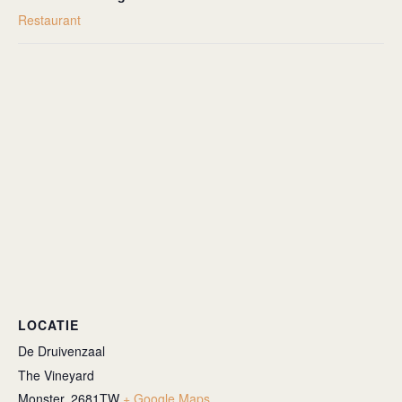
Restaurant
LOCATIE
De Druivenzaal
The Vineyard
Monster
,
2681TW
+ Google Maps