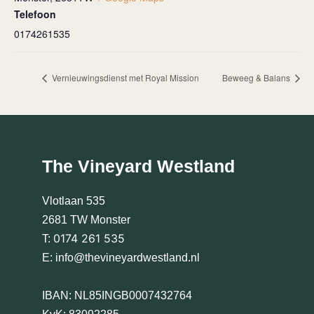
Telefoon
0174261535
Vernieuwingsdienst met Royal Mission
Beweeg & Balans
The Vineyard Westland
Vlotlaan 535
2681 TW Monster
0174 261 535
T:
E:
info@thevineyardwestland.nl
IBAN: NL85INGB0007432764