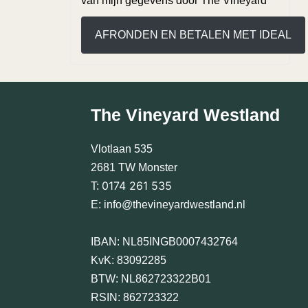
van mijn gegevens door The Vineyard
AFRONDEN EN BETALEN MET IDEAL
The Vineyard Westland
Vlotlaan 535
2681 TW Monster
0174 261 535
T:
E:
info@thevineyardwestland.nl
IBAN: NL85INGB0007432764
KvK: 83092285
BTW: NL862723322B01
RSIN: 862723322