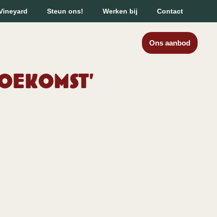
Vineyard
Steun ons!
Werken bij
Contact
Ons aanbod
toekomst’