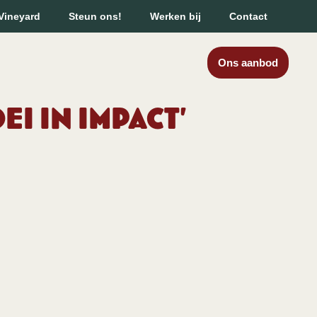
Vineyard
Steun ons!
Werken bij
Contact
Ons aanbod
i in impact’