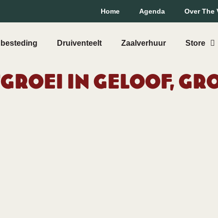
Home
Agenda
Over The 
besteding
Druiventeelt
Zaalverhuur
Store
Groei in geloof, groe