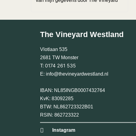
van mijn gegevens door The Vineyard
The Vineyard Westland
Vlotlaan 535
2681 TW Monster
0174 261 535
T:
E:
info@thevineyardwestland.nl
IBAN: NL85INGB0007432764
KvK: 83092285
BTW: NL862723322B01
RSIN: 862723322
Instagram