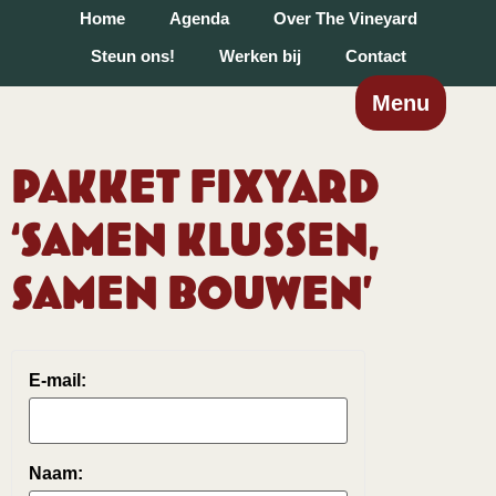
Home
Agenda
Over The Vineyard
Steun ons!
Werken bij
Contact
Menu
Pakket Fixyard
‘Samen klussen,
samen bouwen’
E-mail:
Naam: