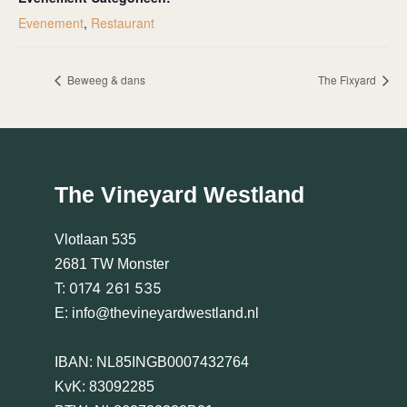
Evenement
,
Restaurant
Beweeg & dans
The Fixyard
The Vineyard Westland
Vlotlaan 535
2681 TW Monster
0174 261 535
T:
E:
info@thevineyardwestland.nl
IBAN: NL85INGB0007432764
KvK: 83092285