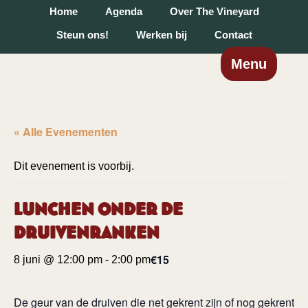
Home
Agenda
Over The Vineyard
Steun ons!
Werken bij
Contact
Menu
« Alle Evenementen
Dit evenement is voorbij.
Lunchen onder de
druivenranken
€15
8 juni @ 12:00 pm
-
2:00 pm
De geur van de druiven die net gekrent zijn of nog gekrent