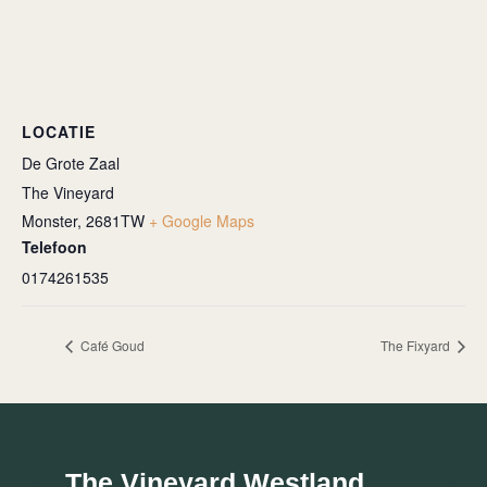
LOCATIE
De Grote Zaal
The Vineyard
Monster
,
2681TW
+ Google Maps
Telefoon
0174261535
Café Goud
The Fixyard
The Vineyard Westland