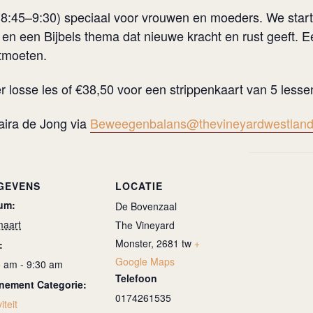
8:45–9:30) speciaal voor vrouwen en moeders. We star
n een Bijbels thema dat nieuwe kracht en rust geeft. E
tmoeten.
r losse les of €38,50 voor een strippenkaart van 5 lesse
naira de Jong via
Beweegenbalans@thevineyardwestland
GEVENS
LOCATIE
um:
De Bovenzaal
maart
The Vineyard
Monster
,
2681 tw
+
:
Google Maps
5 am - 9:30 am
Telefoon
nement Categorie:
0174261535
iteit