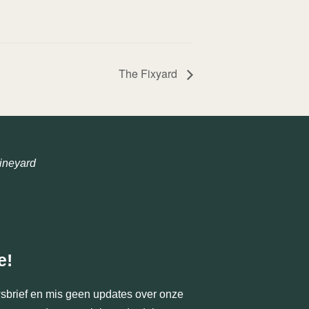
The Fixyard
ineyard
e!
uwsbrief en mis geen updates over onze