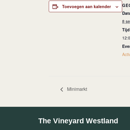
GE
Toevoegen aan kalender
Dat
8 s
Tijd
12:
Eve
Activ
Minimarkt
The Vineyard Westland