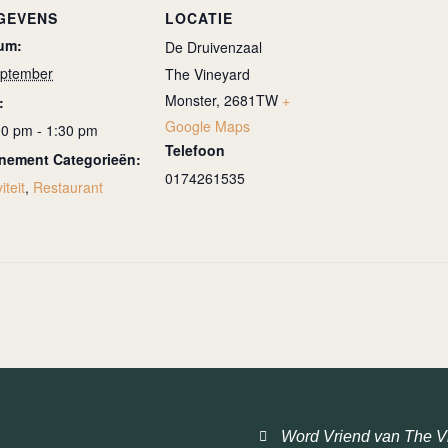
GEVENS
LOCATIE
um:
De Druivenzaal
eptember
The Vineyard
Monster
,
2681TW
+
:
Google Maps
00 pm - 1:30 pm
Telefoon
nement Categorieën:
0174261535
iteit
,
Restaurant
Word Vriend van The V