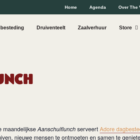
Home
Agenda
Over The 
besteding
Druiventeelt
Zaalverhuur
Store
unch
de maandelijkse
serveert
Adore dagbeste
Aanschuiflunch
uiven, nieuwe mensen te ontmoeten en samen te geniete