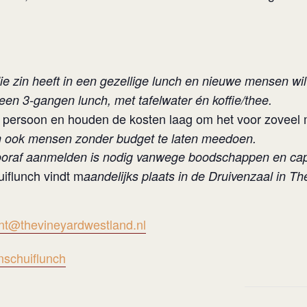
ie zin heeft in een gezellige lunch en nieuwe mensen wi
een 3-gangen lunch, met tafelwater én koffie/thee.
persoon en houden de kosten laag om het voor zoveel m
om ook mensen zonder budget te laten meedoen.
ooraf aanmelden is nodig vanwege boodschappen en capa
flunch vindt m
aandelijks plaats in de Druivenzaal in Th
nt@thevineyardwestland.nl
nschuiflunch