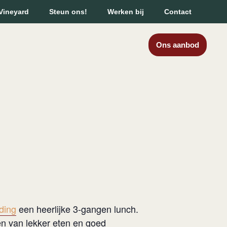
Vineyard
Steun ons!
Werken bij
Contact
Ons aanbod
ding
een heerlijke 3-gangen lunch.
n van lekker eten en goed